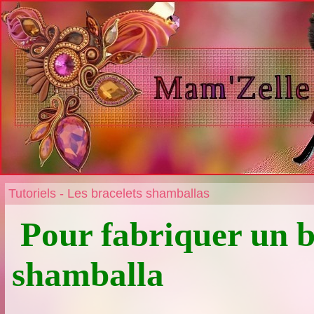
Tutoriels -
Les bracelets shamballas
Pour fabriquer un b
shamballa