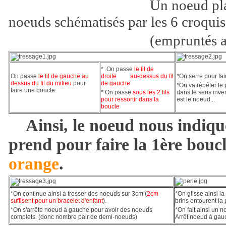
Un noeud plat se com
noeuds schématisés par les 6 croquis
(empruntés au site "B
* On passe
le fil de
On passe
le fil de gauche au
droite au-dessus du fil
*On serre pour fa
dessus du fil du milieu
pour
de gauche
*On va répéter le
faire une boucle.
* On passe
sous les 2 fils
dans le sens inve
pour ressortir dans la
est le noeud...
boucle
Ainsi, le noeud nous indique
prend pour faire la 1ère boucle:
orange
.
*On continue ainsi à tresser des noeuds sur 3cm (
2cm
*On glisse ainsi l
suffisent pour un bracelet d'enfant
).
brins entourent la 
*On s'arrête noeud à gauche pour avoir des noeuds
*On fait ainsi un 
complets. (donc nombre pair de demi-noeuds)
Arrêt noeud à gau