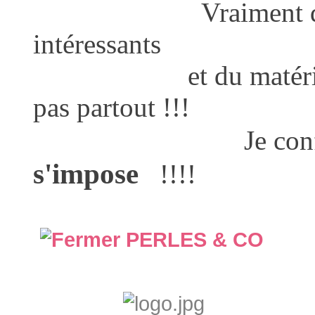
Vraiment de très j
intéressants
et du matériel de q
pas partout !!!
Je confir
s'impose
!!!!
PERLES & CO