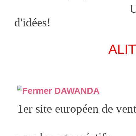
Une mine d'
d'idées!
ALI
DAWANDA
1er site européen de vent
et de m