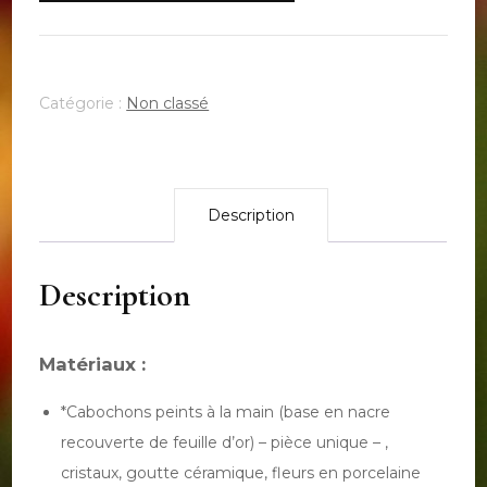
-
Les
boucles
Catégorie :
Non classé
d'oreilles
-
Description
Description
Matériaux :
*Cabochons peints à la main (base en nacre
recouverte de feuille d’or) – pièce unique – ,
cristaux, goutte céramique, fleurs en porcelaine