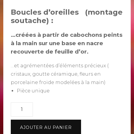
Boucles d’oreilles (montage
soutache) :
…créées à partir de cabochons peints
à la main sur une base en nacre
recouverte de feuille d’or.
…et agrémentées d’éléments précieux (
cristaux, goutte céramique, fleurs en
porcelaine froide modelées à la main)
Pièce unique
quantité
de
Collection
AJOUTER AU PANIER
"BIGARREAU"