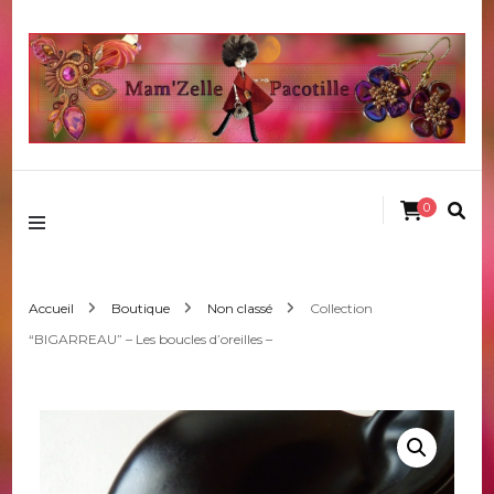
Mamzelle pacotille
0
Accueil
Boutique
Non classé
Collection
“BIGARREAU” – Les boucles d’oreilles –