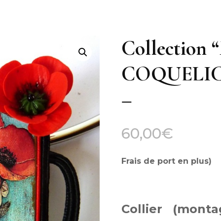
Collectio
COQUELICO
–
60,00
€
Frais de port en plus)
****
Collier (monta