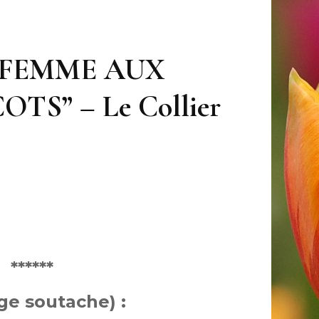
n “FEMME AUX
TS” – Le Collier
**
ge soutache) :