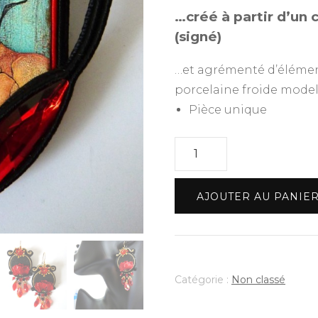
…créé à partir d’un 
(signé)
…et agrémenté d’éléments
porcelaine froide model
Pièce unique
quantité
de
Collection
AJOUTER AU PANIE
"FEMME
AUX
COQUELICOTS"
-
Catégorie :
Non classé
Le
Collier