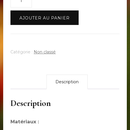
de
Collection
AJOUTER AU PANIER
"TUTTI
FRUTTI
GARIGUETTE"
-
Catégorie :
Non classé
Les
Boucles
d'oreilles
-
Description
Description
Matériaux :